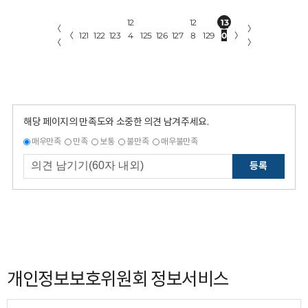
12
12
13
〈
〉
〈
121
122
123
4
125
126
127
8
129
0
〉
〈
〉
해당 페이지의 만족도와 소중한 의견 남겨주세요.
매우만족
만족
보통
불만족
매우불만족
등록
개인정보보호위원회 정보서비스