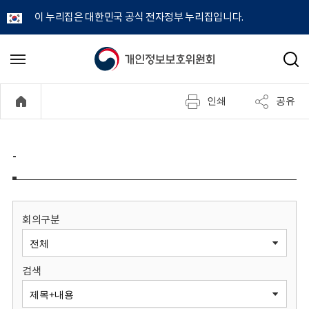
이 누리집은 대한민국 공식 전자정부 누리집입니다.
개
메
검
뉴
색
인
열
인쇄
공유
기
정
보
-
보
호
회의구분
위
검색
원