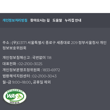
개인정보처리방침
찾아오시는 길
도움말
누리집 안내
주소 : (우)03171 서울특별시 종로구 세종대로 209 정부서울청사 개인
정보보호위원회
개인정보침해신고 : 국번없이 118
대표전화 : 02-2100-3025
개인정보분쟁조정위원회 : 1833-6972
법령해석지원센터 : 02-2100-3043
월~금 9:00~18:00, 공휴일 제외