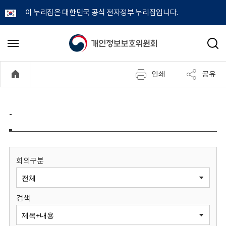
이 누리집은 대한민국 공식 전자정부 누리집입니다.
개
메
검
뉴
색
인
열
인쇄
공유
기
정
보
-
보
호
회의구분
위
검색
원