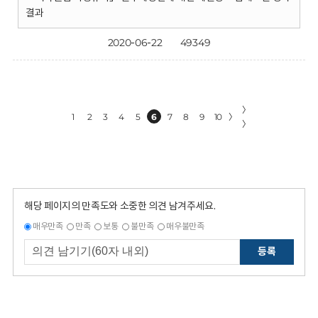
결과
2020-06-22
49349
〉
1
2
3
4
5
6
7
8
9
10
〉
〉
해당 페이지의 만족도와 소중한 의견 남겨주세요.
매우만족
만족
보통
불만족
매우불만족
등록