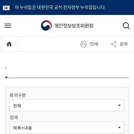
이 누리집은 대한민국 공식 전자정부 누리집입니다.
개
메
검
뉴
색
인
열
인쇄
공유
기
정
보
-
보
호
회의구분
위
검색
원