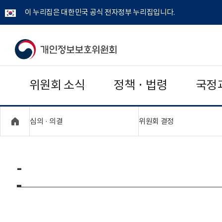
이 누리집은 대한민국 공식 전자정부 누리집입니다.
개
인
위원회 소식
정책 · 법령
국정
정
보
"접기,펼치기"
"접기,펼치기"
심의 · 의결
위원회 결정
보
호
-
위
원