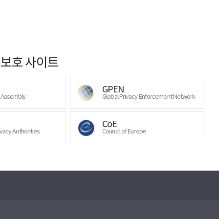
보호 사이트
GPEN
y Assembly
Global Privacy Enforcement Network
CoE
ivacy Authorities
Council of Europe