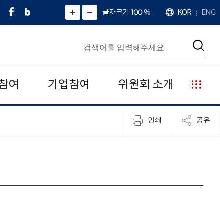
페
네
X
확
글자크기 100
%
KOR
ENG
언
화
화
이
이
(
대
어
면
면
스
버
트
수
확
축
북
블
위
대
통
소
치
검
로
터
합
색
그
)
검
색
참여
기업참여
위원회 소개
누
리
집
인쇄
공유
안
내