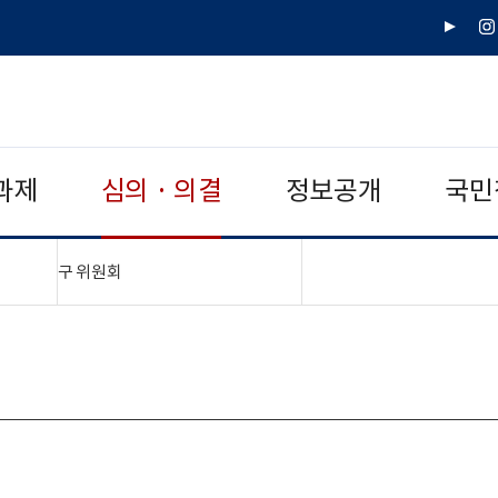
유
인
튜
스
브
타
그
램
과제
심의 · 의결
정보공개
국민
"접기,펼치기"
구 위원회