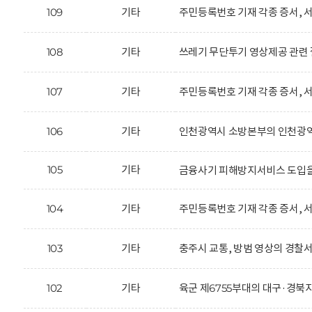
109
기타
주민등록번호 기재 각종 증서, 서
108
기타
쓰레기 무단투기 영상제공 관련 
107
기타
주민등록번호 기재 각종 증서, 서
106
기타
인천광역시 소방본부의 인천광역시
105
기타
금융사기 피해방지서비스 도입을
104
기타
주민등록번호 기재 각종 증서, 서
103
기타
충주시 교통, 방범 영상의 경찰서
102
기타
육군 제6755부대의 대구·경북