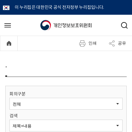
이 누리집은 대한민국 공식 전자정부 누리집입니다.
개
메
검
뉴
색
인
열
인쇄
공유
기
정
보
-
보
호
회의구분
위
검색
원