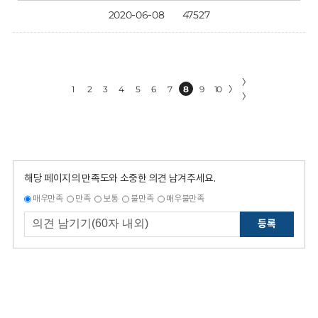
2020-06-08
47527
〉
1
2
3
4
5
6
7
8
9
10
〉
〉
해당 페이지의 만족도와 소중한 의견 남겨주세요.
매우만족
만족
보통
불만족
매우불만족
등록