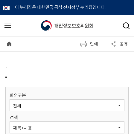
이 누리집은 대한민국 공식 전자정부 누리집입니다.
개
메
검
뉴
색
인
열
인쇄
공유
기
정
보
-
보
호
회의구분
위
검색
원