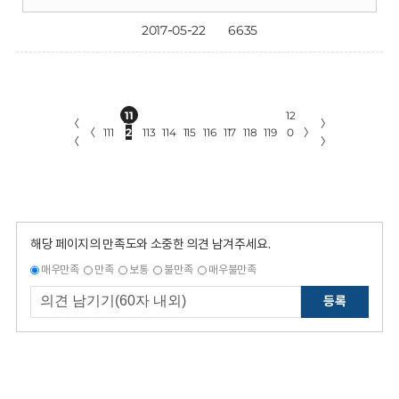
2017-05-22
6635
11
12
〈
〉
〈
111
2
113
114
115
116
117
118
119
0
〉
〈
〉
해당 페이지의 만족도와 소중한 의견 남겨주세요.
매우만족
만족
보통
불만족
매우불만족
등록