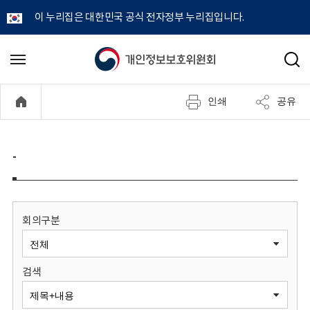
이 누리집은 대한민국 공식 전자정부 누리집입니다.
개
메
검
뉴
색
인
열
인쇄
공유
기
정
보
-
보
호
회의구분
위
검색
원