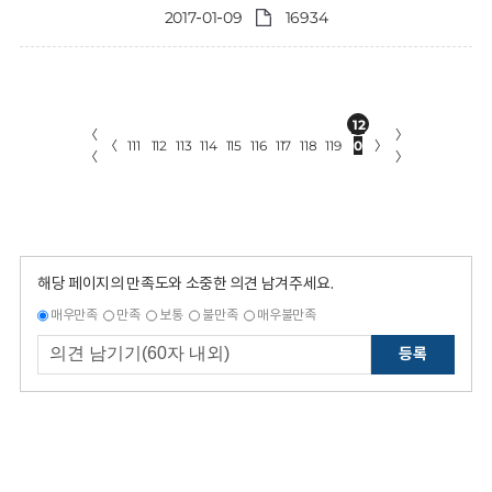
2017-01-09
16934
12
〈
〉
〈
111
112
113
114
115
116
117
118
119
0
〉
〈
〉
해당 페이지의 만족도와 소중한 의견 남겨주세요.
매우만족
만족
보통
불만족
매우불만족
등록