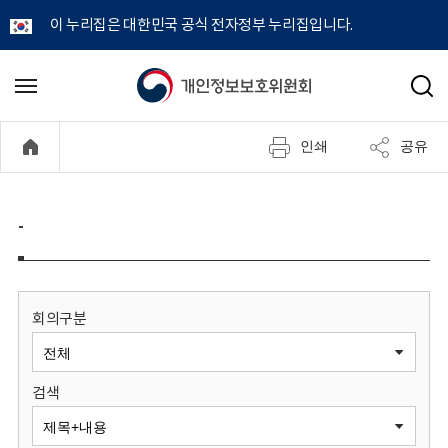
이 누리집은 대한민국 공식 전자정부 누리집입니다.
개
메
검
뉴
색
인
열
인쇄
공유
기
정
보
-
보
호
회의구분
위
검색
원