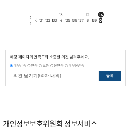
13
13
14
〈
〈
131
132
133
4
135
136
137
8
139
0
〈
해당 페이지의 만족도와 소중한 의견 남겨주세요.
매우만족
만족
보통
불만족
매우불만족
등록
개인정보보호위원회 정보서비스