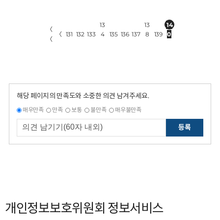
13
13
14
〈
〈
131
132
133
4
135
136
137
8
139
0
〈
해당 페이지의 만족도와 소중한 의견 남겨주세요.
매우만족
만족
보통
불만족
매우불만족
등록
개인정보보호위원회 정보서비스