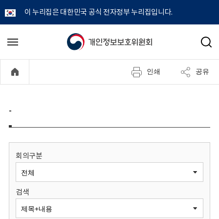
이 누리집은 대한민국 공식 전자정부 누리집입니다.
개
메
검
뉴
색
인
열
인쇄
공유
기
정
보
-
보
호
회의구분
위
검색
원