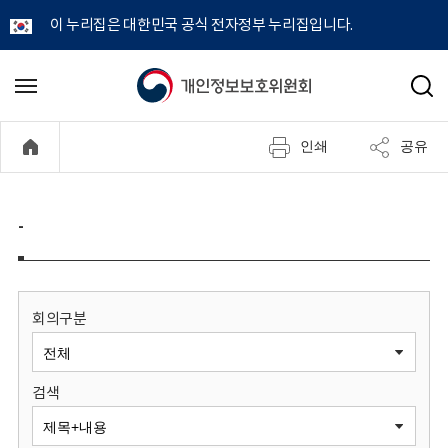
이 누리집은 대한민국 공식 전자정부 누리집입니다.
개
메
검
뉴
색
인
열
인쇄
공유
기
정
보
-
보
호
회의구분
위
검색
원