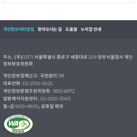
개인정보처리방침
찾아오시는 길
도움말
누리집 안내
주소 : (우)03171 서울특별시 종로구 세종대로 209 정부서울청사 개인
정보보호위원회
개인정보침해신고 : 국번없이 118
대표전화 : 02-2100-3025
개인정보분쟁조정위원회 : 1833-6972
법령해석지원센터 : 02-2100-3043
월~금 9:00~18:00, 공휴일 제외