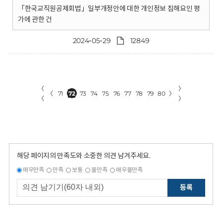
「한국교직원공제회법」일부개정안에 대한 개인정보 침해요인 평
가에 관한 건
2024-05-29
12849
〈
〉
〈
71
72
73
74
75
76
77
78
79
80
〉
〈
〉
해당 페이지의 만족도와 소중한 의견 남겨주세요.
매우만족
만족
보통
불만족
매우불만족
등록