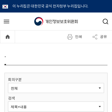
이 누리집은 대한민국 공식 전자정부 누리집입니다.
개
메
검
뉴
색
인
열
인쇄
공유
기
정
보
-
보
호
회의구분
위
검색
원