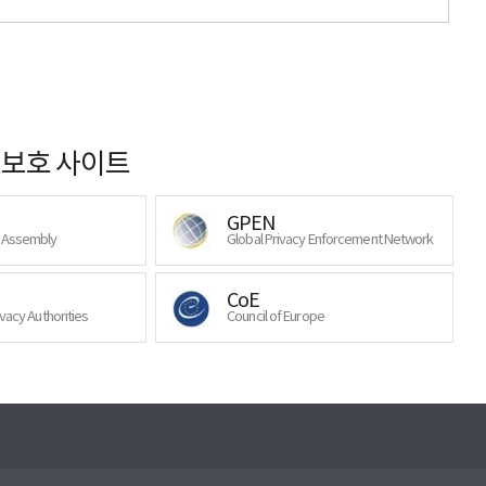
보호 사이트
GPEN
y Assembly
Global Privacy Enforcement Network
CoE
ivacy Authorities
Council of Europe