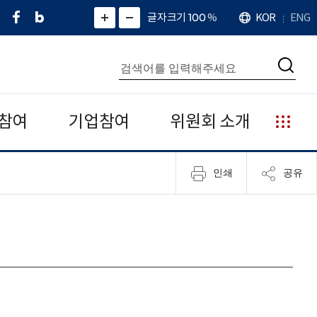
페
네
X
확
글자크기 100
%
KOR
ENG
언
화
화
이
이
(
대
어
면
면
스
버
트
수
확
축
북
블
위
대
통
소
치
검
로
터
합
색
그
)
검
색
참여
기업참여
위원회 소개
누
리
집
인쇄
공유
안
내