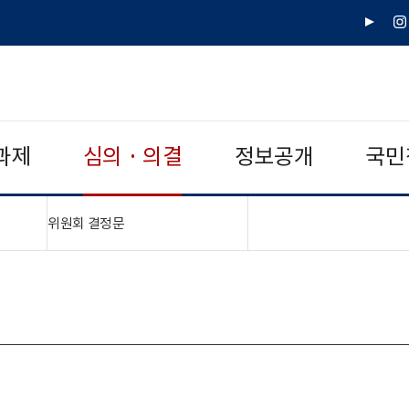
유
인
튜
스
브
타
그
램
과제
심의 · 의결
정보공개
국민
"접기,펼치기"
위원회 결정문