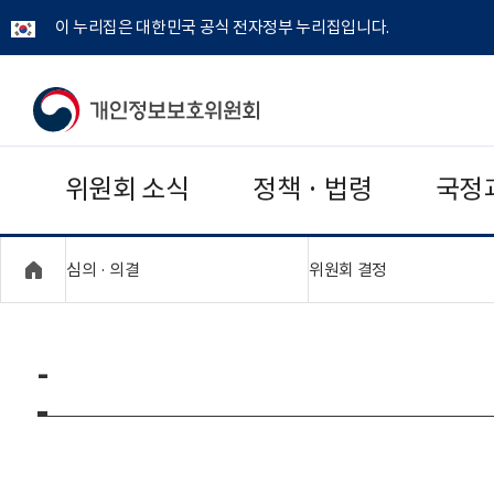
이 누리집은 대한민국 공식 전자정부 누리집입니다.
개
인
위원회 소식
정책 · 법령
국정
정
보
"접기,펼치기"
"접기,펼치기"
심의 · 의결
위원회 결정
보
호
-
위
원