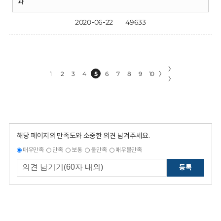
과
2020-06-22
49633
〉
1
2
3
4
5
6
7
8
9
10
〉
〉
해당 페이지의 만족도와 소중한 의견 남겨주세요.
매우만족
만족
보통
불만족
매우불만족
등록