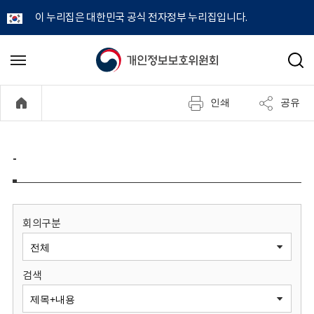
이 누리집은 대한민국 공식 전자정부 누리집입니다.
개
메
검
뉴
색
인
열
인쇄
공유
기
정
보
-
보
호
회의구분
위
검색
원