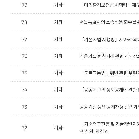
79
기타
「대기환경보전법 시행령」제66
78
기타
서울특별시의 소송비용 회수를 위
77
기타
「기술사법 시행령」제26조의2
76
기타
신용카드 변칙거래 관련 개인정보
75
기타
「도로교통법」위반 관련 우편으
74
기타
「공공기관의 정보공개에 관한 법
73
기타
공공기관 등의 공개채용 관련 개
「기초연구진흥 및 기술개발지원에
72
기타
견 심의·의결 건