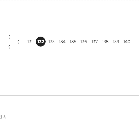
〈
〈
131
132
133
134
135
136
137
138
139
140
〈
만족