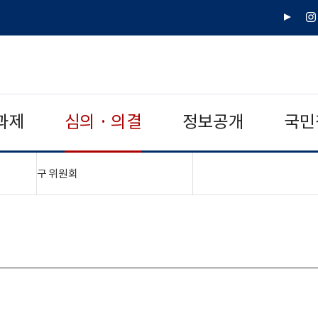
유
인
튜
스
브
타
그
램
과제
심의 · 의결
정보공개
국민
"접기,펼치기"
구 위원회