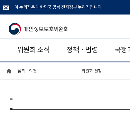
이 누리집은 대한민국 공식 전자정부 누리집입니다.
개
인
위원회 소식
정책 · 법령
국정
정
보
"접기,펼치기"
"접기,펼치기"
심의 · 의결
위원회 결정
보
호
-
위
원