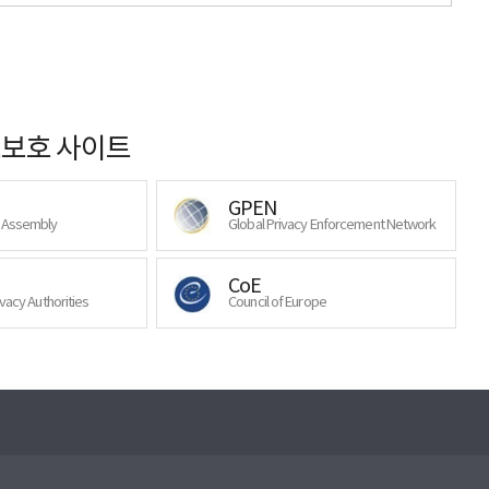
보호 사이트
GPEN
y Assembly
Global Privacy Enforcement Network
CoE
ivacy Authorities
Council of Europe