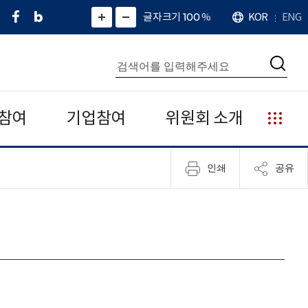
페
네
X
확
글자크기 100
%
KOR
ENG
언
화
화
이
이
(
대
어
면
면
스
버
트
수
확
축
북
블
위
대
통
소
치
검
로
터
합
색
그
)
검
색
참여
기업참여
위원회 소개
누
리
집
인쇄
공유
안
내