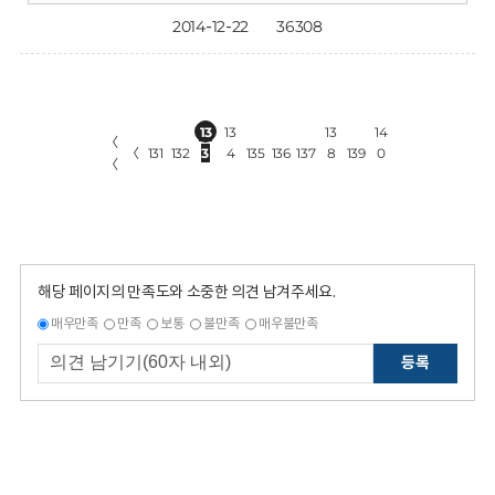
2014-12-22
36308
13
13
13
14
〈
〈
131
132
3
4
135
136
137
8
139
0
〈
해당 페이지의 만족도와 소중한 의견 남겨주세요.
매우만족
만족
보통
불만족
매우불만족
등록