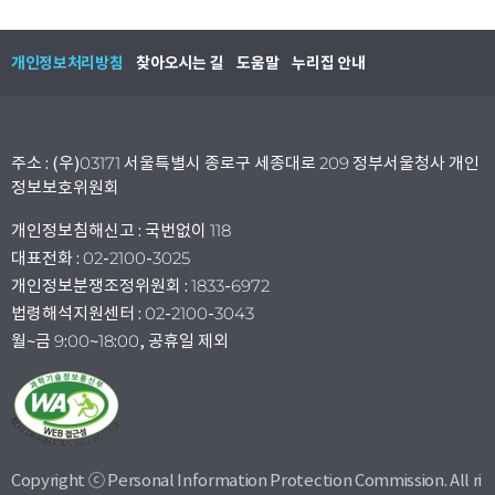
개인정보처리방침
찾아오시는 길
도움말
누리집 안내
주소 : (우)03171 서울특별시 종로구 세종대로 209 정부서울청사 개인
정보보호위원회
개인정보침해신고 : 국번없이 118
대표전화 : 02-2100-3025
개인정보분쟁조정위원회 : 1833-6972
법령해석지원센터 : 02-2100-3043
월~금 9:00~18:00, 공휴일 제외
Copyright ⓒ Personal Information Protection Commission. All ri