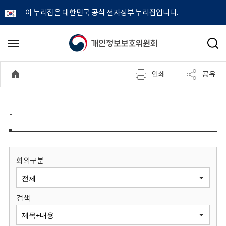
이 누리집은 대한민국 공식 전자정부 누리집입니다.
개
메
검
뉴
색
인
열
인쇄
공유
기
정
보
-
보
호
회의구분
위
검색
원