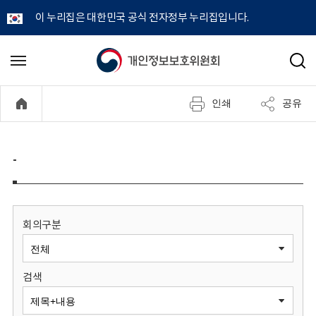
이 누리집은 대한민국 공식 전자정부 누리집입니다.
개
메
검
뉴
색
인
열
인쇄
공유
기
정
보
-
보
호
회의구분
위
검색
원