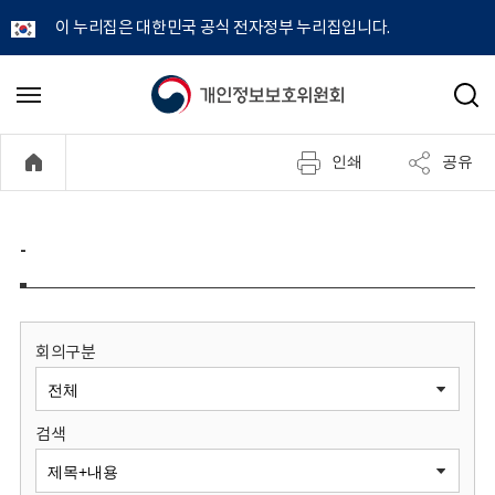
이 누리집은 대한민국 공식 전자정부 누리집입니다.
개
메
검
뉴
색
인
열
인쇄
공유
기
정
보
-
보
호
회의구분
위
검색
원