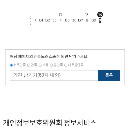
13
13
14
〈
〈
131
132
133
4
135
136
137
8
139
0
〈
해당 페이지의 만족도와 소중한 의견 남겨주세요.
매우만족
만족
보통
불만족
매우불만족
등록
개인정보보호위원회 정보서비스