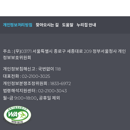
개인정보처리방침
찾아오시는 길
도움말
누리집 안내
주소 : (우)03171 서울특별시 종로구 세종대로 209 정부서울청사 개인
정보보호위원회
개인정보침해신고 : 국번없이 118
대표전화 : 02-2100-3025
개인정보분쟁조정위원회 : 1833-6972
법령해석지원센터 : 02-2100-3043
월~금 9:00~18:00, 공휴일 제외