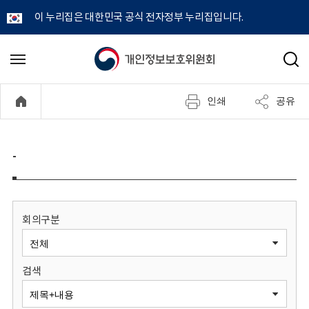
이 누리집은 대한민국 공식 전자정부 누리집입니다.
개
메
검
뉴
색
인
열
인쇄
공유
기
정
보
-
보
호
회의구분
위
검색
원