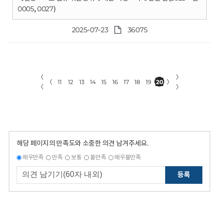
0005, 0027)
2025-07-23
36075
〈
〉
〈
11
12
13
14
15
16
17
18
19
20
〉
〈
〉
해당 페이지의 만족도와 소중한 의견 남겨주세요.
매우만족
만족
보통
불만족
매우불만족
등록