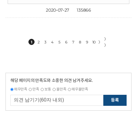
2020-07-27
135866
〉
1
2
3
4
5
6
7
8
9
10
〉
〉
해당 페이지의 만족도와 소중한 의견 남겨주세요.
매우만족
만족
보통
불만족
매우불만족
등록