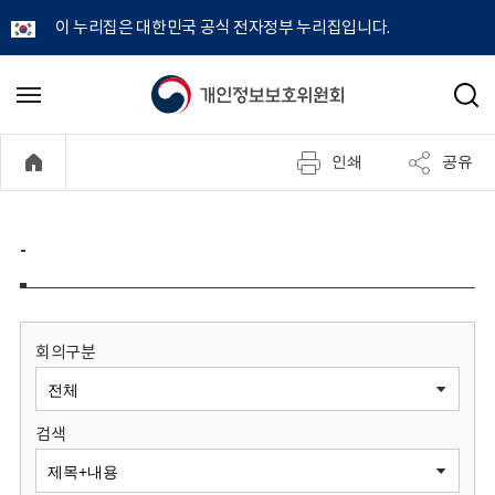
이 누리집은 대한민국 공식 전자정부 누리집입니다.
개
메
검
뉴
색
인
열
인쇄
공유
기
정
보
-
보
호
회의구분
위
검색
원