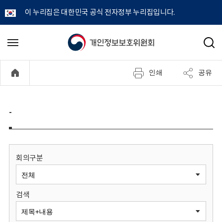
이 누리집은 대한민국 공식 전자정부 누리집입니다.
개
메
검
뉴
색
인
열
인쇄
공유
기
정
보
-
보
호
회의구분
위
검색
원