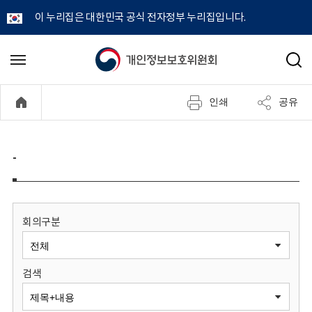
이 누리집은 대한민국 공식 전자정부 누리집입니다.
개
메
검
뉴
색
인
열
인쇄
공유
기
정
보
-
보
호
회의구분
위
검색
원