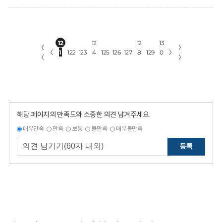
12
12
12
13
〈
〉
〈
1
122
123
4
125
126
127
8
129
0
〉
〈
〉
해당 페이지의 만족도와 소중한 의견 남겨주세요.
매우만족
만족
보통
불만족
매우불만족
등록