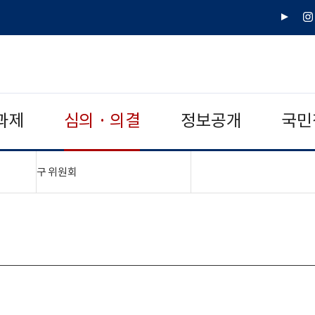
유
인
튜
스
브
타
그
램
과제
심의 · 의결
정보공개
국민
"접기,펼치기"
구 위원회