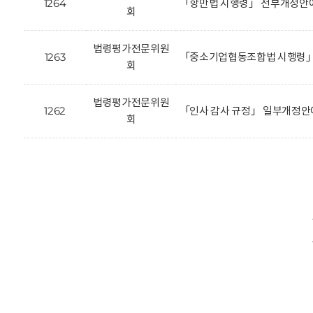
1264
「항만법 시행령」 전부개정안에
회
법령평가전문위원
1263
「중소기업협동조합법 시행령」 
회
법령평가전문위원
1262
「인사 감사 규정」 일부개정안
회