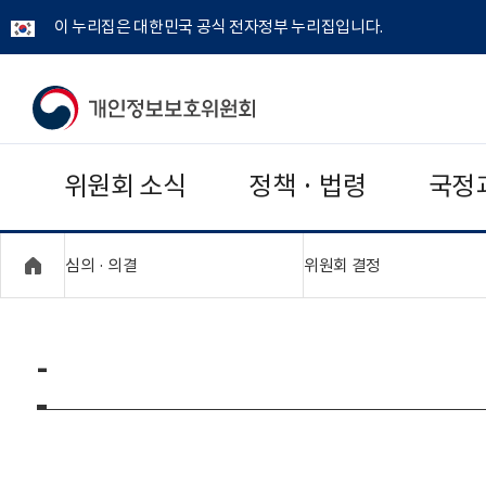
이 누리집은 대한민국 공식 전자정부 누리집입니다.
개
인
위원회 소식
정책 · 법령
국정
정
보
"접기,펼치기"
"접기,펼치기"
심의 · 의결
위원회 결정
보
호
-
위
원