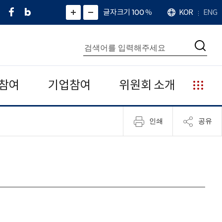
페
네
X
확
글자크기 100
%
KOR
ENG
언
화
화
이
이
(
대
어
면
면
스
버
트
수
확
축
북
블
위
대
통
소
치
검
로
터
합
색
그
)
검
색
참여
기업참여
위원회 소개
누
리
집
인쇄
공유
안
내