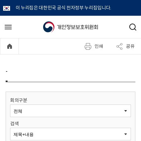
이 누리집은 대한민국 공식 전자정부 누리집입니다.
개
메
검
뉴
색
인
열
인쇄
공유
기
정
보
-
보
호
회의구분
위
검색
원