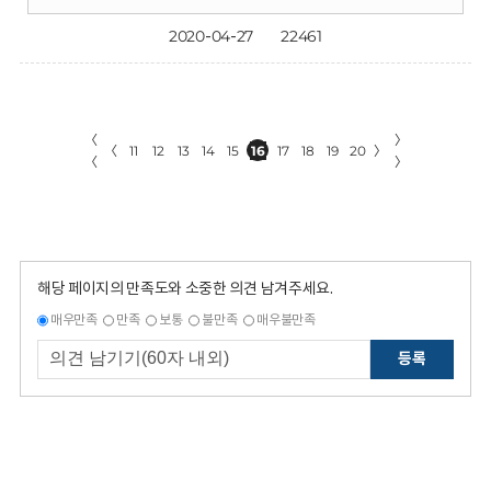
2020-04-27
22461
〈
〉
〈
11
12
13
14
15
16
17
18
19
20
〉
〈
〉
해당 페이지의 만족도와 소중한 의견 남겨주세요.
매우만족
만족
보통
불만족
매우불만족
등록