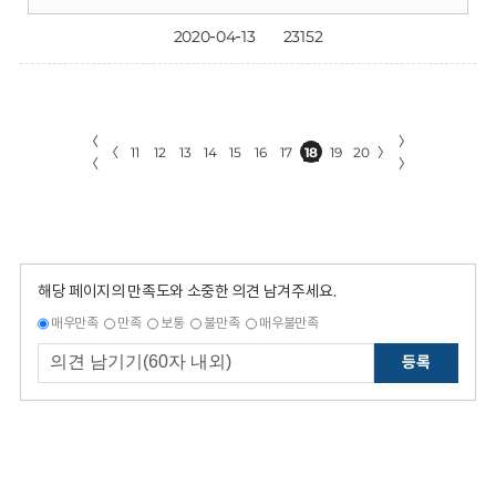
2020-04-13
23152
〈
〉
〈
11
12
13
14
15
16
17
18
19
20
〉
〈
〉
해당 페이지의 만족도와 소중한 의견 남겨주세요.
매우만족
만족
보통
불만족
매우불만족
등록