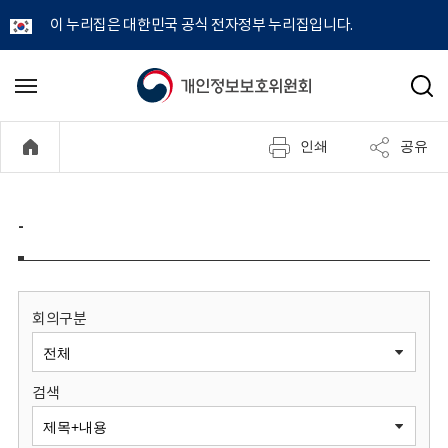
이 누리집은 대한민국 공식 전자정부 누리집입니다.
개
메
검
뉴
색
인
열
인쇄
공유
기
정
보
-
보
호
회의구분
위
검색
원