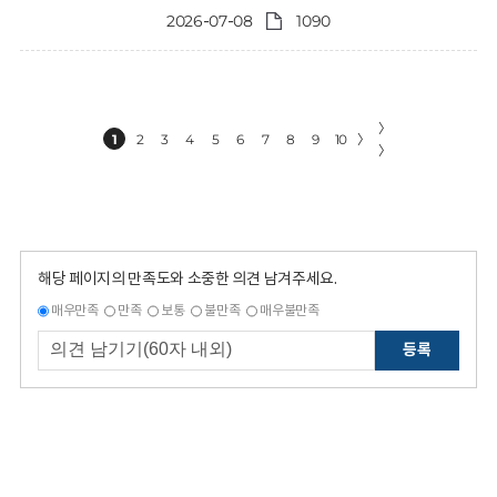
2026-07-08
1090
〉
1
2
3
4
5
6
7
8
9
10
〉
〉
해당 페이지의 만족도와 소중한 의견 남겨주세요.
매우만족
만족
보통
불만족
매우불만족
등록