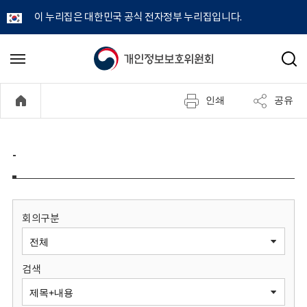
이 누리집은 대한민국 공식 전자정부 누리집입니다.
개
메
검
뉴
색
인
열
인쇄
공유
기
정
보
-
보
호
회의구분
위
검색
원