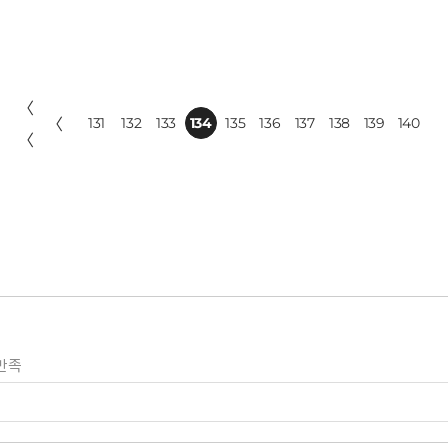
〈
〈
131
132
133
134
135
136
137
138
139
140
〈
만족