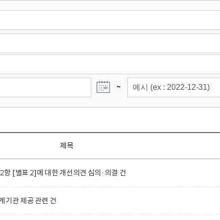
~
제목
 [별표 2]에 대한 개선의견 심의·의결 건
계기관 제공 관련 건