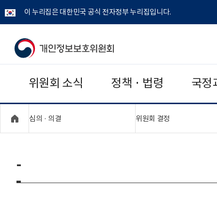
이 누리집은 대한민국 공식 전자정부 누리집입니다.
개
인
위원회 소식
정책 · 법령
국정
정
보
"접기,펼치기"
"접기,펼치기"
심의 · 의결
위원회 결정
보
호
-
위
원