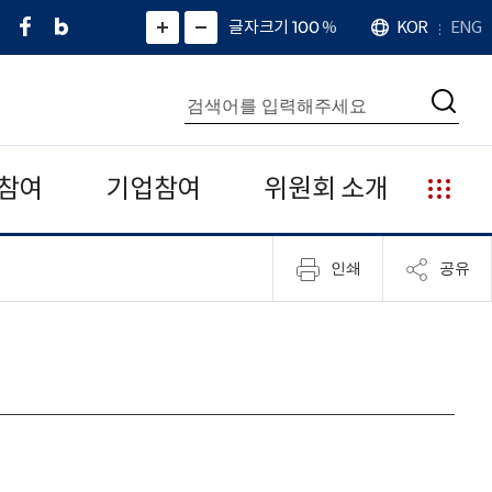
페
네
X
확
글자크기 100
%
KOR
ENG
언
화
화
이
이
(
대
어
면
면
스
버
트
수
확
축
북
블
위
대
통
소
치
검
로
터
합
색
그
)
검
색
참여
기업참여
위원회 소개
누
리
집
인쇄
공유
안
내