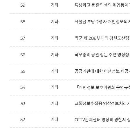
59
기타
특성화고 등 졸업생의 취업통계 
58
기타
직불금 부당수령자 개인정보의 제
57
기타
육군 제1288부대의 강원도산림
56
기타
국무총리 공관 정문 주변 영상정
55
기타
공공기관에 대한 어선정보 제공 
54
기타
「개인정보 보호위원회 운영규
53
기타
교통정보수집용 영상정보처리기기
52
기타
CCTV관제센터 영상의 경찰서 