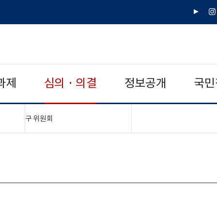
유
인
튜
스
브
타
그
램
과제
심의 · 의결
정보공개
국민
"접기,펼치기"
구 위원회