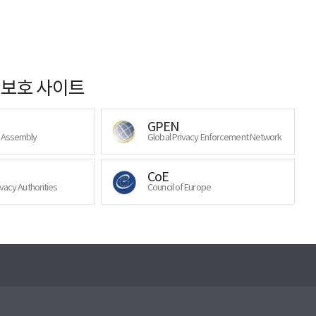
보호 사이트
GPEN
y Assembly
Global Privacy Enforcement Network
CoE
ivacy Authorities
Council of Europe