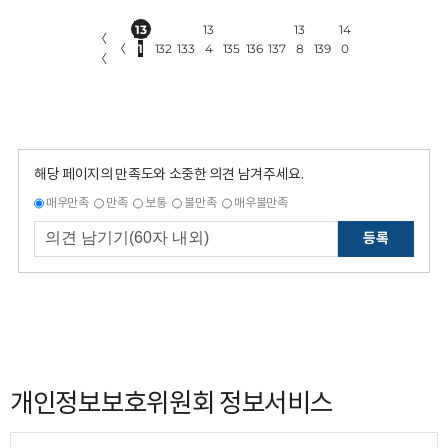
13
13
13
14
〈
〈
1
132
133
4
135
136
137
8
139
0
〈
해당 페이지의 만족도와 소중한 의견 남겨주세요.
매우만족
만족
보통
불만족
매우불만족
등록
개인정보보호위원회 정보서비스