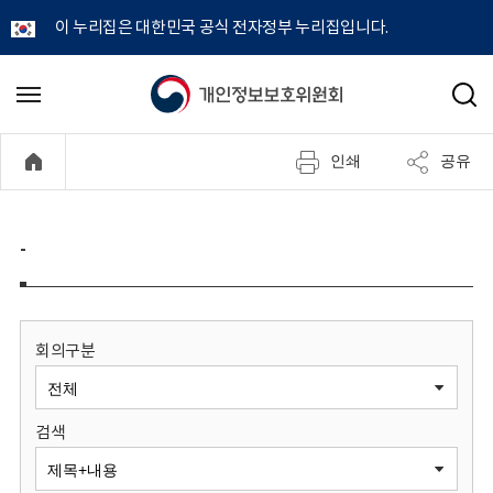
이 누리집은 대한민국 공식 전자정부 누리집입니다.
개
메
검
뉴
색
인
열
인쇄
공유
기
정
보
-
보
호
회의구분
위
검색
원