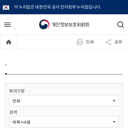
이 누리집은 대한민국 공식 전자정부 누리집입니다.
개
메
검
뉴
색
인
열
인쇄
공유
기
정
보
-
보
호
회의구분
위
검색
원