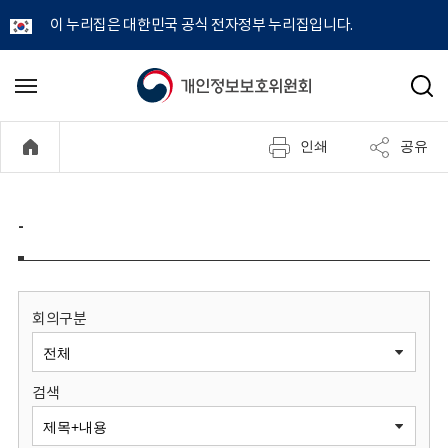
이 누리집은 대한민국 공식 전자정부 누리집입니다.
개
메
검
뉴
색
인
열
인쇄
공유
기
정
보
-
보
호
회의구분
위
검색
원