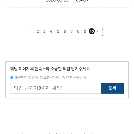
2020-05-25
69437
〉
1
2
3
4
5
6
7
8
9
10
〉
〉
해당 페이지의 만족도와 소중한 의견 남겨주세요.
매우만족
만족
보통
불만족
매우불만족
등록