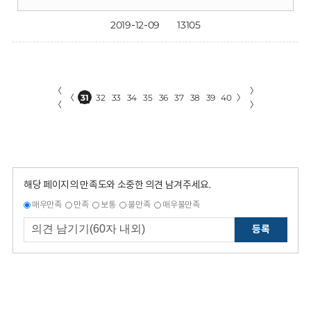
2019-12-09
13105
〈
〉
〈
31
32
33
34
35
36
37
38
39
40
〉
〈
〉
해당 페이지의 만족도와 소중한 의견 남겨주세요.
매우만족
만족
보통
불만족
매우불만족
등록