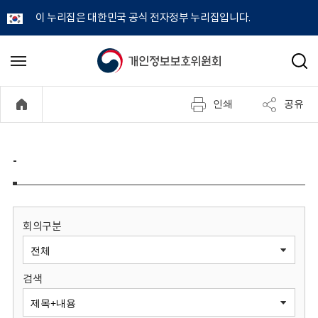
이 누리집은 대한민국 공식 전자정부 누리집입니다.
개
메
검
뉴
색
인
열
인쇄
공유
기
정
보
-
보
호
회의구분
위
검색
원