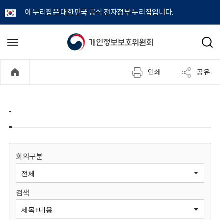
이 누리집은 대한민국 공식 전자정부 누리집입니다.
개
메
검
뉴
색
인
열
인쇄
공유
기
정
보
-
보
호
회의구분
위
검색
원