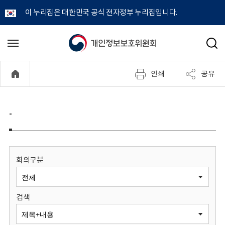
이 누리집은 대한민국 공식 전자정부 누리집입니다.
개
메
검
뉴
색
인
열
인쇄
공유
기
정
보
-
보
호
회의구분
위
검색
원