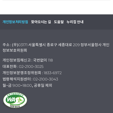
개인정보처리방침
찾아오시는 길
도움말
누리집 안내
주소 : (우)03171 서울특별시 종로구 세종대로 209 정부서울청사 개인
정보보호위원회
개인정보침해신고 : 국번없이 118
대표전화 : 02-2100-3025
개인정보분쟁조정위원회 : 1833-6972
법령해석지원센터 : 02-2100-3043
월~금 9:00~18:00, 공휴일 제외