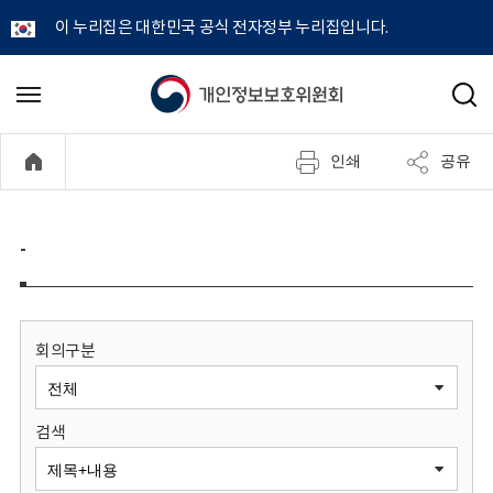
이 누리집은 대한민국 공식 전자정부 누리집입니다.
개
메
검
뉴
색
인
열
인쇄
공유
기
정
보
-
보
호
회의구분
위
검색
원