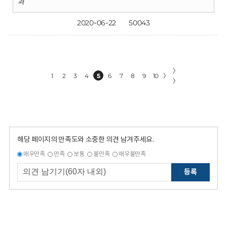
과
2020-06-22
50043
〉
1
2
3
4
5
6
7
8
9
10
〉
〉
해당 페이지의 만족도와 소중한 의견 남겨주세요.
매우만족
만족
보통
불만족
매우불만족
등록