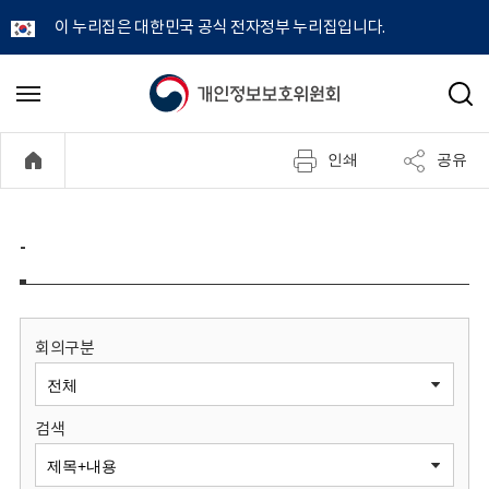
이 누리집은 대한민국 공식 전자정부 누리집입니다.
개
메
검
뉴
색
인
열
인쇄
공유
기
정
보
-
보
호
회의구분
위
검색
원