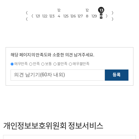
12
12
13
〈
〉
〈
121
122
123
4
125
126
127
8
129
0
〉
〈
〉
해당 페이지의 만족도와 소중한 의견 남겨주세요.
매우만족
만족
보통
불만족
매우불만족
등록
개인정보보호위원회 정보서비스