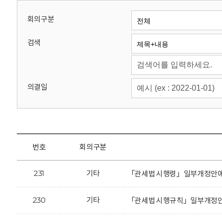
회
회의구분
검색
의결일
번호
회의구분
231
기타
「관세법 시행령」일부개정안에 
230
기타
「관세법 시행규칙」일부개정안에