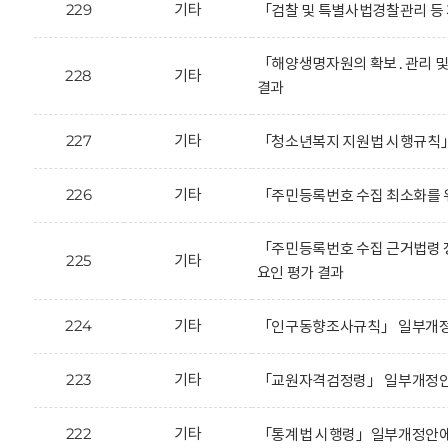
229
기타
「검찰 및 특별사법경찰관리 등
「해양생명자원의 확보․관리 및
228
기타
결과
227
기타
「청소년복지 지원법 시행규칙」
226
기타
「주민등록번호 수집 최소화를 
「주민등록번호 수집 근거법령 
225
기타
요인 평가 결과
224
기타
「인구동향조사규칙」 일부개정안
223
기타
「교원자격검정령」 일부개정안에
222
기타
「통계법 시행령」일부개정안에 