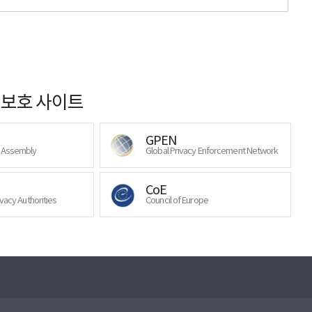
보호 사이트
GPEN
y Assembly
Global Privacy Enforcement Network
CoE
ivacy Authorities
Council of Europe