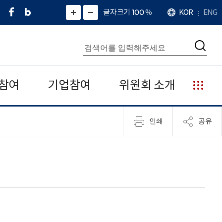
페
네
X
확
글자크기 100
%
KOR
ENG
언
화
화
이
이
(
대
어
면
면
스
버
트
수
확
축
북
블
위
대
통
소
치
검
로
터
합
색
그
)
검
색
참여
기업참여
위원회 소개
누
리
집
인쇄
공유
안
내