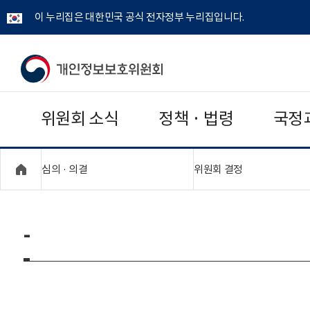
이 누리집은 대한민국 공식 전자정부 누리집입니다.
개
인
위원회 소식
정책 · 법령
국정
정
보
"접기,펼치기"
"접기,펼치기"
심의 · 의결
위원회 결정
보
호
-
위
원