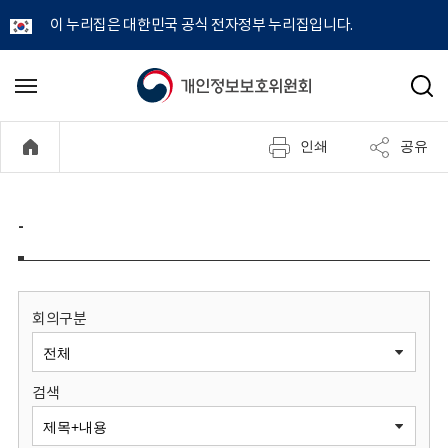
이 누리집은 대한민국 공식 전자정부 누리집입니다.
개
메
검
뉴
색
인
열
인쇄
공유
기
정
보
-
보
호
회의구분
위
검색
원