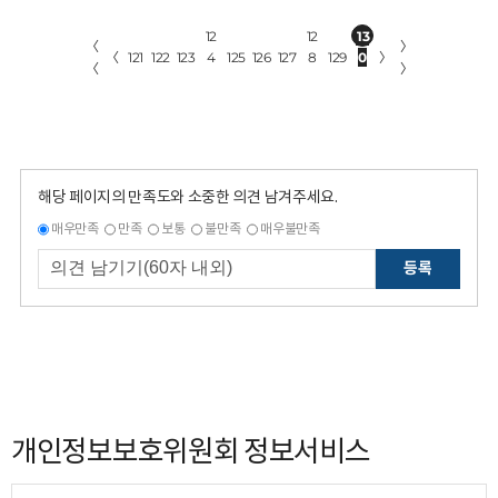
12
12
13
〈
〉
〈
121
122
123
4
125
126
127
8
129
0
〉
〈
〉
해당 페이지의 만족도와 소중한 의견 남겨주세요.
매우만족
만족
보통
불만족
매우불만족
등록
개인정보보호위원회 정보서비스