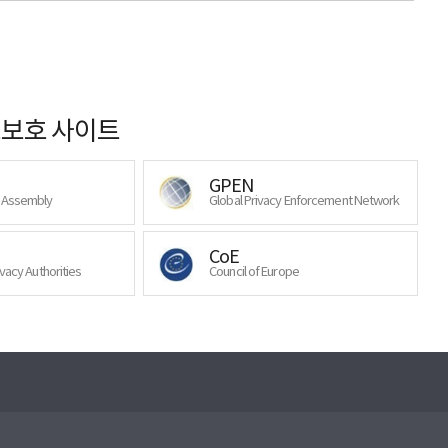
보호 사이트
GPEN
y Assembly
Global Privacy Enforcement Network
CoE
ivacy Authorities
Council of Europe