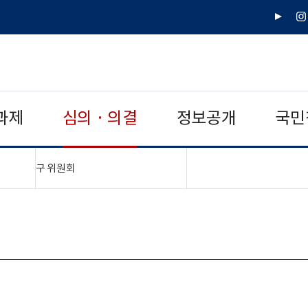
유
인
튜
스
브
타
그
램
과제
심의 · 의결
정보공개
국민
"접기,펼치기"
구 위원회