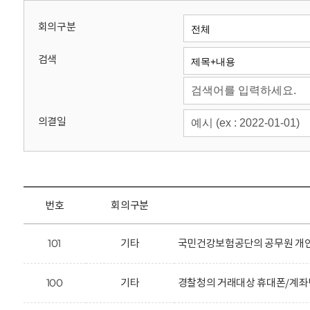
회
회의구분
검색
의결일
번호
회의구분
101
기타
국민건강보험공단의 공무원 개인
100
기타
경찰청의 거래대상 휴대폰/계좌번