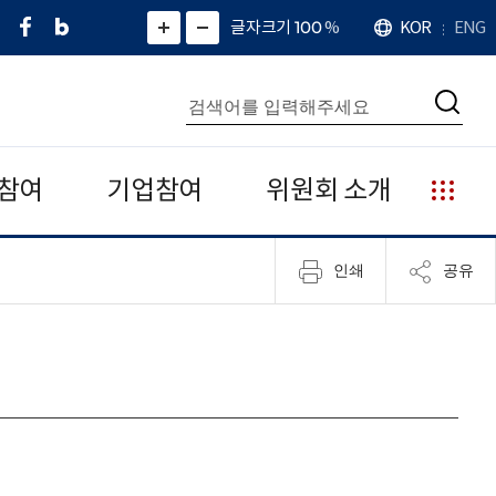
페
네
X
확
글자크기 100
%
KOR
ENG
언
화
화
이
이
(
대
어
면
면
스
버
트
수
확
축
북
블
위
대
통
소
치
검
로
터
합
색
그
)
검
색
참여
기업참여
위원회 소개
누
리
집
인쇄
공유
안
내