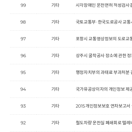
99
기타
시각장애인 운전면허 적성검사결
98
기타
국토교통부·한국도로공사 교통사
97
기타
포항시 교통영상정보의 도로교통
96
기타
상주시 굴착공사 장소에 관한 정
95
기타
행정자치부의 과태료 부과처분 결
94
기타
국가유공상이자의 개인정보 제공
93
기타
2015 개인정보보호 연차보고서 
92
기타
철도차량 운전실 폐쇄회로 텔레비