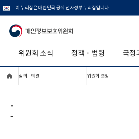
이 누리집은 대한민국 공식 전자정부 누리집입니다.
개
인
위원회 소식
정책 · 법령
국정
정
보
"접기,펼치기"
"접기,펼치기"
심의 · 의결
위원회 결정
보
호
-
위
원