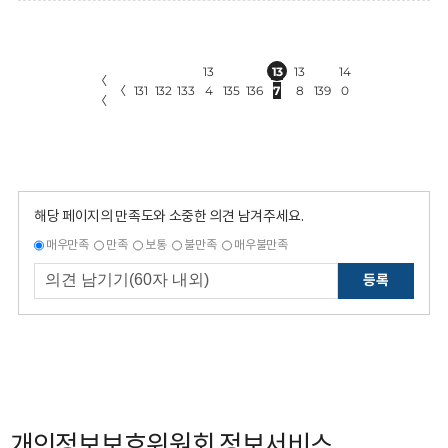
13
13
13
14
〈
〈
131
132
133
4
135
136
7
8
139
0
〈
해당 페이지의 만족도와 소중한 의견 남겨주세요.
매우만족
만족
보통
불만족
매우불만족
등록
개인정보보호위원회 정보서비스