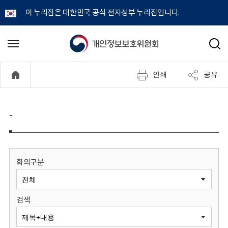
이 누리집은 대한민국 공식 전자정부 누리집입니다.
개
메
검
뉴
색
인
열
인쇄
공유
기
정
보
-
보
호
회의구분
위
검색
원