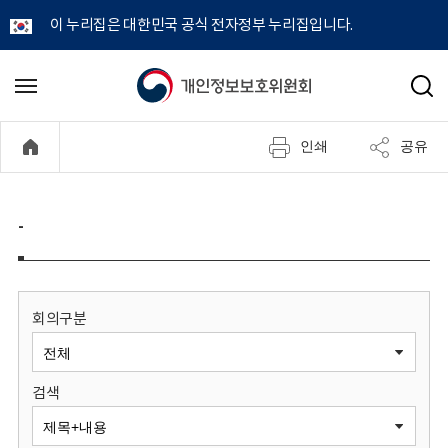
이 누리집은 대한민국 공식 전자정부 누리집입니다.
개
메
검
뉴
색
인
열
인쇄
공유
기
정
보
-
보
호
회의구분
위
검색
원