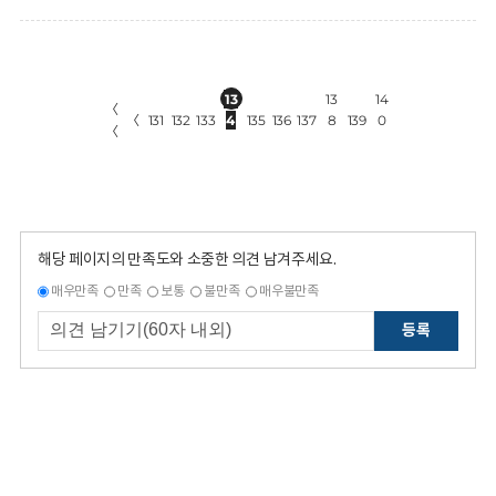
13
13
14
〈
〈
131
132
133
4
135
136
137
8
139
0
〈
해당 페이지의 만족도와 소중한 의견 남겨주세요.
매우만족
만족
보통
불만족
매우불만족
등록