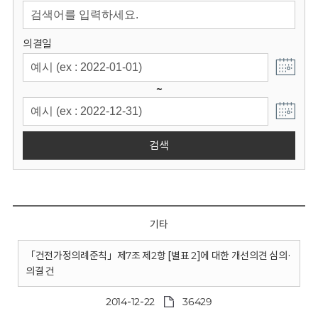
회
의결일
~
검색
기타
「건전가정의례준칙」제7조 제2항 [별표 2]에 대한 개선의견 심의·
의결 건
2014-12-22
36429