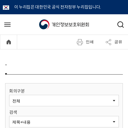
이 누리집은 대한민국 공식 전자정부 누리집입니다.
개
메
검
뉴
색
인
열
인쇄
공유
기
정
보
-
보
호
회의구분
위
검색
원