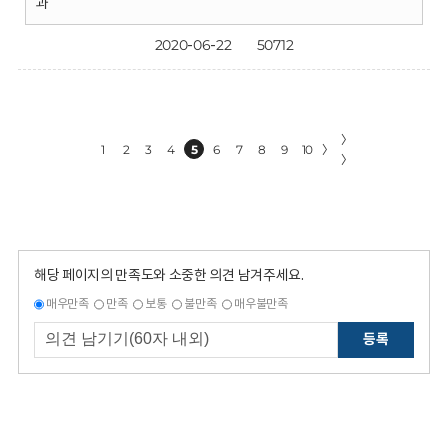
과
2020-06-22
50712
〉
1
2
3
4
5
6
7
8
9
10
〉
〉
해당 페이지의 만족도와 소중한 의견 남겨주세요.
매우만족
만족
보통
불만족
매우불만족
등록