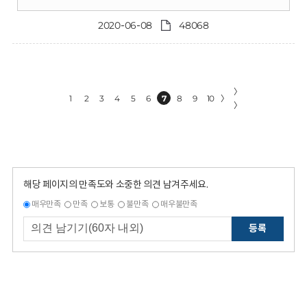
2020-06-08
48068
〉
1
2
3
4
5
6
7
8
9
10
〉
〉
해당 페이지의 만족도와 소중한 의견 남겨주세요.
매우만족
만족
보통
불만족
매우불만족
등록