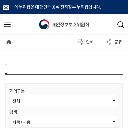
이 누리집은 대한민국 공식 전자정부 누리집입니다.
개
메
검
뉴
색
인
열
인쇄
공유
기
정
보
-
보
호
회의구분
위
검색
원