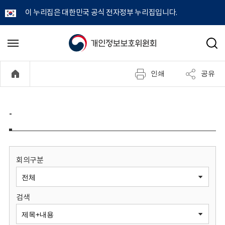
이 누리집은 대한민국 공식 전자정부 누리집입니다.
개
메
검
뉴
색
인
열
인쇄
공유
기
정
보
-
보
호
회의구분
위
검색
원