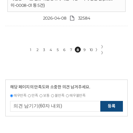
이-0008-01 등 5건)
2026-04-08
32584
〉
1
2
3
4
5
6
7
8
9
10
〉
〉
해당 페이지의 만족도와 소중한 의견 남겨주세요.
매우만족
만족
보통
불만족
매우불만족
등록