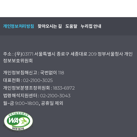
개인정보처리방침
찾아오시는 길
도움말
누리집 안내
주소 : (우)03171 서울특별시 종로구 세종대로 209 정부서울청사 개인
정보보호위원회
개인정보침해신고 : 국번없이 118
대표전화 : 02-2100-3025
개인정보분쟁조정위원회 : 1833-6972
법령해석지원센터 : 02-2100-3043
월~금 9:00~18:00, 공휴일 제외