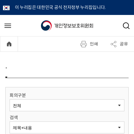
이 누리집은 대한민국 공식 전자정부 누리집입니다.
개
메
검
뉴
색
인
열
인쇄
공유
기
정
보
-
보
호
회의구분
위
검색
원