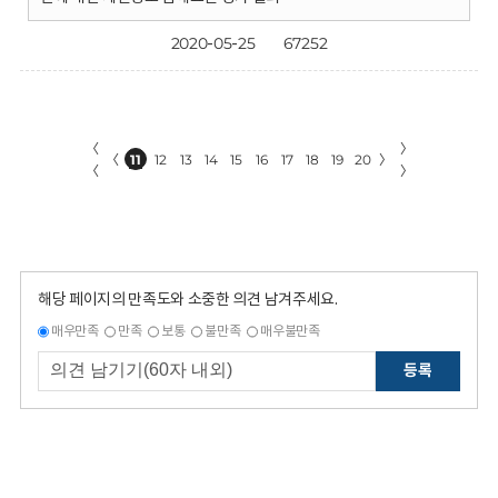
2020-05-25
67252
〈
〉
〈
11
12
13
14
15
16
17
18
19
20
〉
〈
〉
해당 페이지의 만족도와 소중한 의견 남겨주세요.
매우만족
만족
보통
불만족
매우불만족
등록