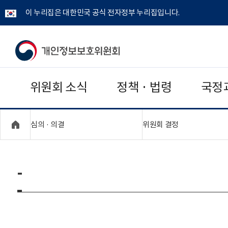
이 누리집은 대한민국 공식 전자정부 누리집입니다.
개
인
위원회 소식
정책 · 법령
국정
정
보
"접기,펼치기"
"접기,펼치기"
심의 · 의결
위원회 결정
보
호
-
위
원