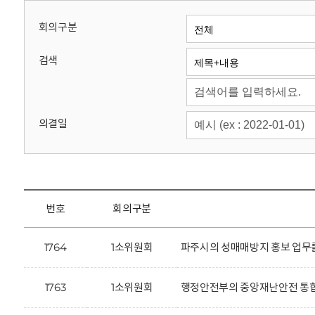
회
회의구분
검색
의결일
번호
회의구분
1764
1소위원회
파주시의 성매매방지 홍보 업무를
1763
1소위원회
행정안전부의 중앙재난안전 통합플