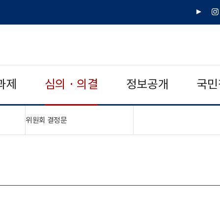
유
인
튜
스
브
타
그
램
과제
심의 · 의결
정보공개
국민
"접기,펼치기"
위원회 결정문