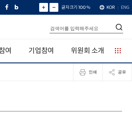
페
네
X
확
글자크기 100
%
KOR
ENG
언
화
화
이
이
(
대
어
면
면
스
버
트
수
확
축
북
블
위
대
통
소
치
검
로
터
합
색
그
)
검
색
참여
기업참여
위원회 소개
누
리
집
인쇄
공유
안
내