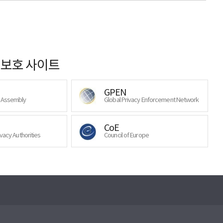
보호 사이트
GPEN
y Assembly
Global Privacy Enforcement Network
CoE
ivacy Authorities
Council of Europe