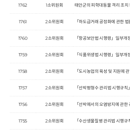
1762
1소위원회
태안군의 피학대동물 격리 조치 
1761
2소위원회
「하도급거래 공정화에 관한 법
1760
2소위원회
「항공보안법 시행령」일부개정안
1759
2소위원회
「식품위생법 시행령」일부개정안
1758
2소위원회
「도시농업의 육성 및 지원에 
1757
2소위원회
「선박평형수 관리법 시행규칙」
1756
2소위원회
「선박에서의 오염방지에 관한 
1755
2소위원회
「수산생물질병 관리법 시행규칙