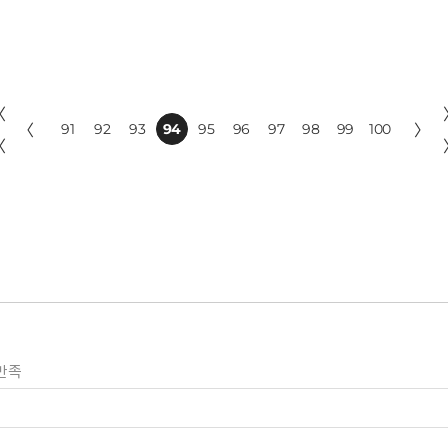
〈
〈
91
92
93
94
95
96
97
98
99
100
〉
〈
만족