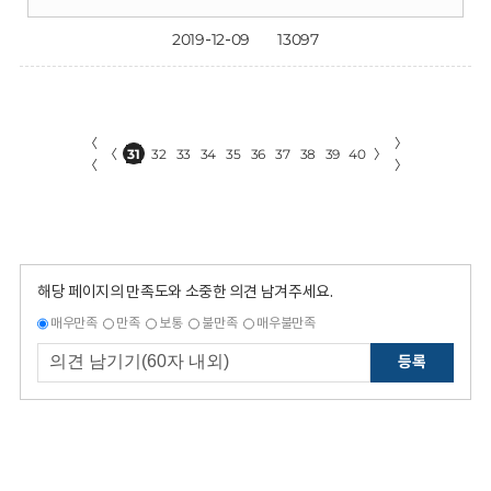
2019-12-09
13097
〈
〉
〈
31
32
33
34
35
36
37
38
39
40
〉
〈
〉
해당 페이지의 만족도와 소중한 의견 남겨주세요.
매우만족
만족
보통
불만족
매우불만족
등록