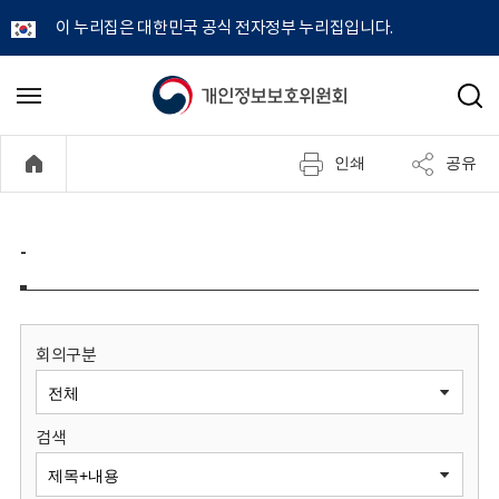
이 누리집은 대한민국 공식 전자정부 누리집입니다.
개
메
검
뉴
색
인
열
인쇄
공유
기
정
보
-
보
호
회의구분
위
검색
원