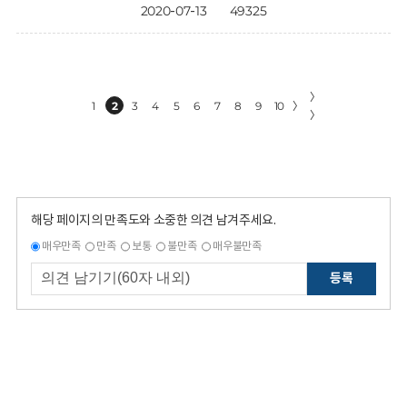
2020-07-13
49325
〉
1
2
3
4
5
6
7
8
9
10
〉
〉
해당 페이지의 만족도와 소중한 의견 남겨주세요.
매우만족
만족
보통
불만족
매우불만족
등록