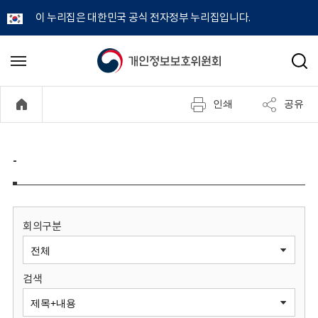
이 누리집은 대한민국 공식 전자정부 누리집입니다.
개
메
검
뉴
색
인
열
인쇄
공유
기
정
보
-
보
호
회의구분
위
검색
원