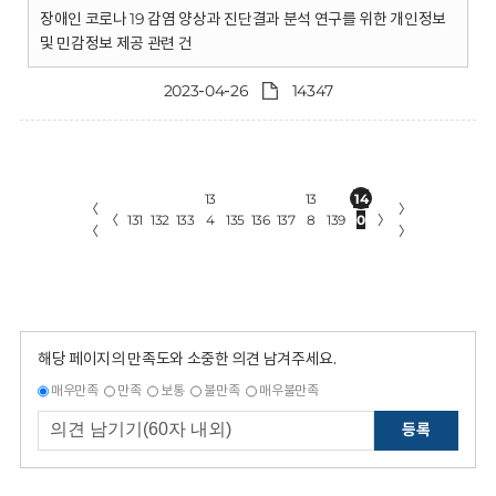
장애인 코로나 19 감염 양상과 진단결과 분석 연구를 위한 개인정보
및 민감정보 제공 관련 건
2023-04-26
14347
13
13
14
〈
〉
〈
131
132
133
4
135
136
137
8
139
0
〉
〈
〉
해당 페이지의 만족도와 소중한 의견 남겨주세요.
매우만족
만족
보통
불만족
매우불만족
등록