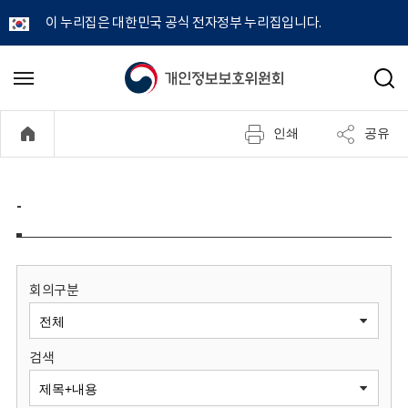
이 누리집은 대한민국 공식 전자정부 누리집입니다.
개
메
검
뉴
색
인
열
인쇄
공유
기
정
보
-
보
호
회의구분
위
검색
원