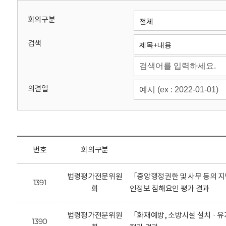
회
회의구분
검색
의결일
번호
회의구분
법령평가전문위원
「중앙행정권한 및 사무 등의 지
1391
회
인정보 침해요인 평가 결과
법령평가전문위원
「화재예방, 소방시설 설치 · 
1390