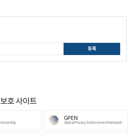
등록
보호 사이트
GPEN
y Assembly
Global Privacy Enforcement Network