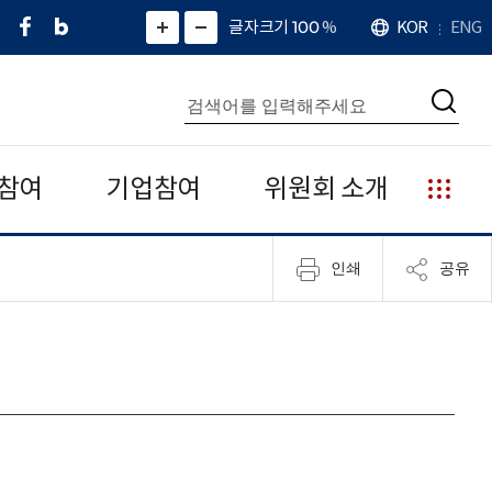
페
네
X
확
글자크기 100
%
KOR
ENG
언
화
화
이
이
(
대
어
면
면
스
버
트
수
확
축
북
블
위
대
통
소
치
검
로
터
합
색
그
)
검
색
참여
기업참여
위원회 소개
누
리
집
인쇄
공유
안
내