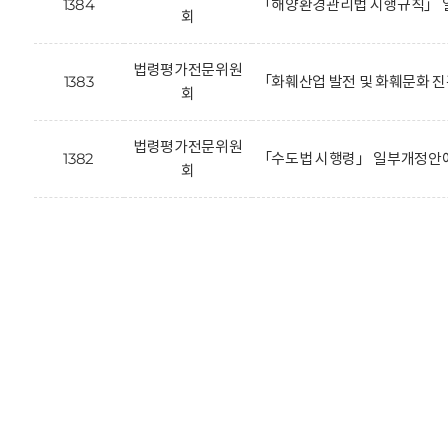
1384
「해양환경관리법 시행규칙」 
회
법령평가전문위원
1383
「화훼산업 발전 및 화훼문화 
회
법령평가전문위원
1382
「수도법 시행령」 일부개정안에
회