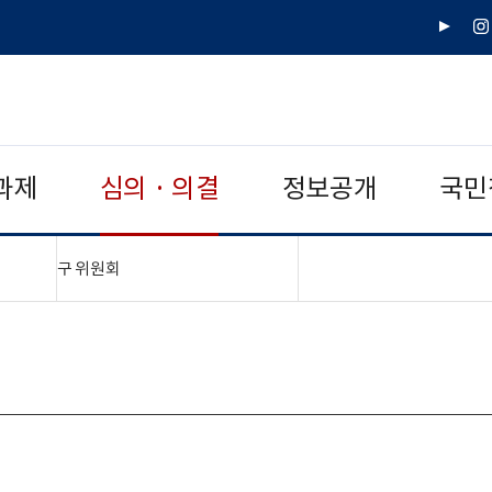
유
인
튜
스
브
타
그
램
과제
심의 · 의결
정보공개
국민
"접기,펼치기"
구 위원회