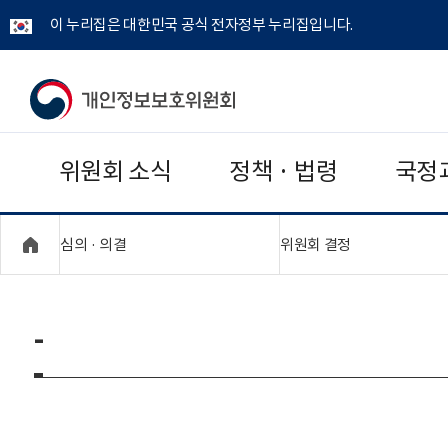
이 누리집은 대한민국 공식 전자정부 누리집입니다.
개
인
위원회 소식
정책 · 법령
국정
정
보
"접기,펼치기"
"접기,펼치기"
심의 · 의결
위원회 결정
보
호
-
위
원