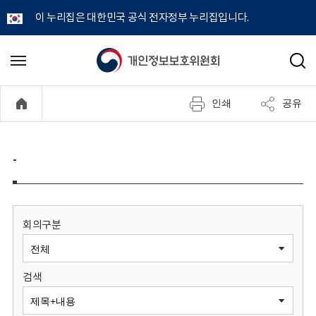
이 누리집은 대한민국 공식 전자정부 누리집입니다.
개
메
검
뉴
색
인
열
인쇄
공유
기
정
보
-
보
호
회의구분
위
검색
원