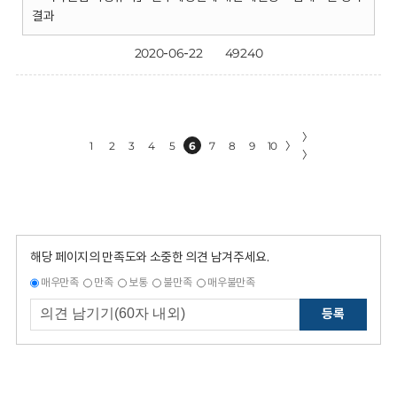
결과
2020-06-22
49240
〉
1
2
3
4
5
6
7
8
9
10
〉
〉
해당 페이지의 만족도와 소중한 의견 남겨주세요.
매우만족
만족
보통
불만족
매우불만족
등록