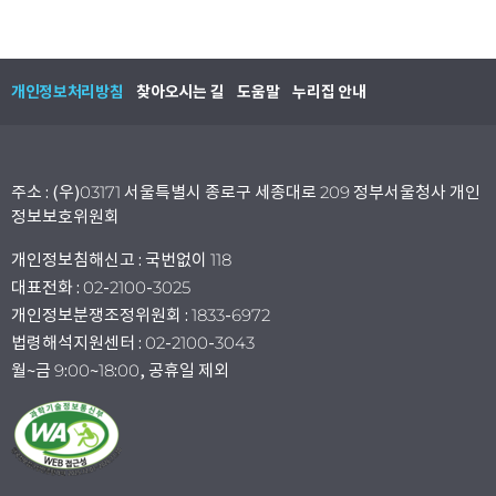
개인정보처리방침
찾아오시는 길
도움말
누리집 안내
주소 : (우)03171 서울특별시 종로구 세종대로 209 정부서울청사 개인
정보보호위원회
개인정보침해신고 : 국번없이 118
대표전화 : 02-2100-3025
개인정보분쟁조정위원회 : 1833-6972
법령해석지원센터 : 02-2100-3043
월~금 9:00~18:00, 공휴일 제외