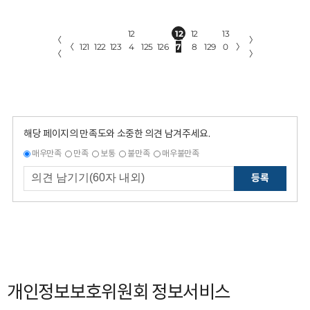
12
12
12
13
〈
〉
〈
121
122
123
4
125
126
7
8
129
0
〉
〈
〉
해당 페이지의 만족도와 소중한 의견 남겨주세요.
매우만족
만족
보통
불만족
매우불만족
등록
개인정보보호위원회 정보서비스