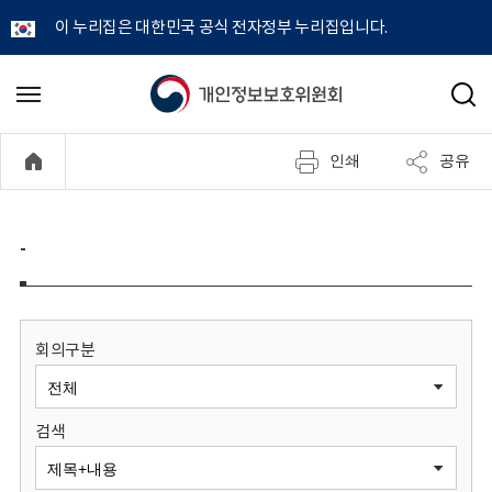
이 누리집은 대한민국 공식 전자정부 누리집입니다.
개
메
검
뉴
색
인
열
인쇄
공유
기
정
보
-
보
호
회의구분
위
검색
원